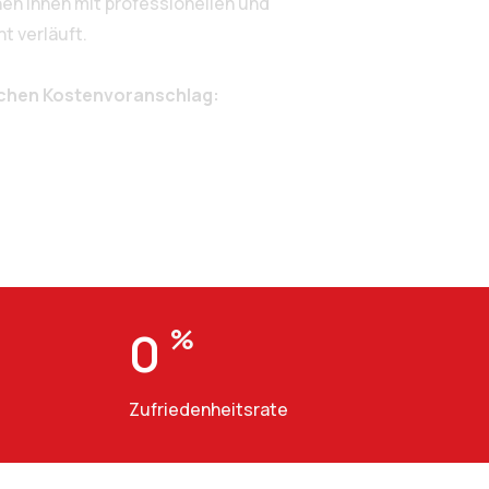
n Ihnen mit professionellen und
t verläuft.
ichen Kostenvoranschlag:
0
%
Zufriedenheitsrate