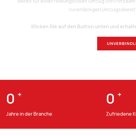
Bereit für einen reibungslosen Umzug von Potsdam
zuverlässigen Umzugsdienstlei
Klicken Sie auf den Button unten und erhalt
UNVERBINDL
0
+
0
+
Jahre in der Branche
Zufriedene 