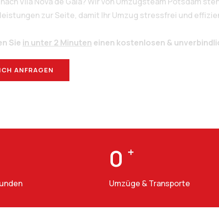
 nach Vila Nova de Gaia? Wir von Umzugsteam Potsdam stehe
stungen zur Seite, damit Ihr Umzug stressfrei und effizien
en Sie
in unter 2 Minuten
einen kostenlosen & unverbindl
ICH ANFRAGEN
BERATUNG
0
+
Kunden
Umzüge & Transporte