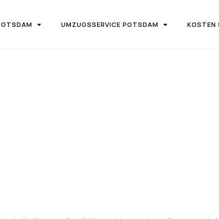
POTSDAM
UMZUGSSERVICE POTSDAM
KOSTEN 
UGSFIRMA UMZUGSTEAM POTSDAM
 Potsdam nach
ova de Gaia