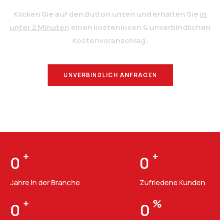
Klicken Sie auf den Button unten und erhalten Sie
in
unter 2 Minuten
einen kostenlosen & unverbindlichen
Kostenvoranschlag:
UNVERBINDLICH ANFRAGEN
BERATUNG
+
+
0
0
Jahre in der Branche
Zufriedene Kunden
+
%
0
0