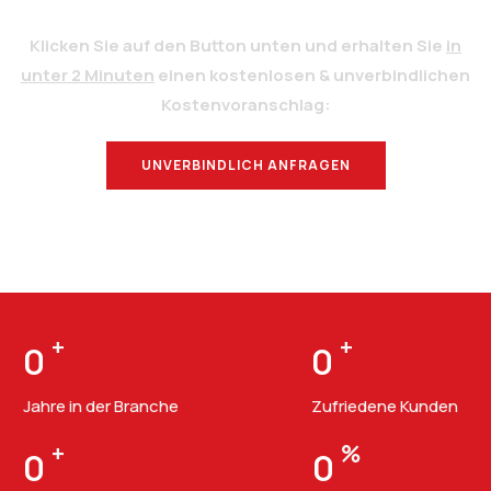
Klicken Sie auf den Button unten und erhalten Sie
in
unter 2 Minuten
einen kostenlosen & unverbindlichen
Kostenvoranschlag:
UNVERBINDLICH ANFRAGEN
BERATUNG
+
+
0
0
Jahre in der Branche
Zufriedene Kunden
+
%
0
0