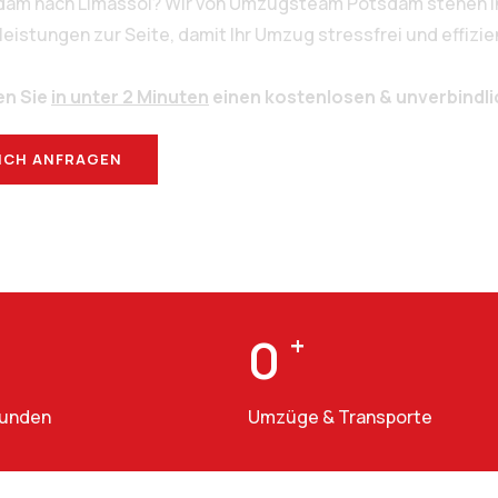
sdam nach Limassol? Wir von Umzugsteam Potsdam stehen Ih
stungen zur Seite, damit Ihr Umzug stressfrei und effizien
en Sie
in unter 2 Minuten
einen kostenlosen & unverbindl
ICH ANFRAGEN
BERATUNG
0
+
Kunden
Umzüge & Transporte