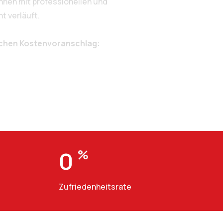
nen mit professionellen und
t verläuft.
ichen Kostenvoranschlag:
0
%
Zufriedenheitsrate