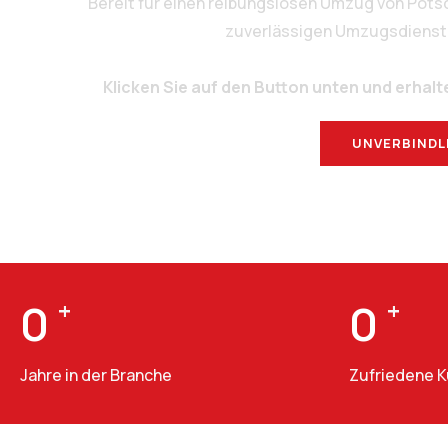
Bereit für einen reibungslosen Umzug von Pot
zuverlässigen Umzugsdienstlei
Klicken Sie auf den Button unten und erhalt
UNVERBINDL
0
+
0
+
Jahre in der Branche
Zufriedene 