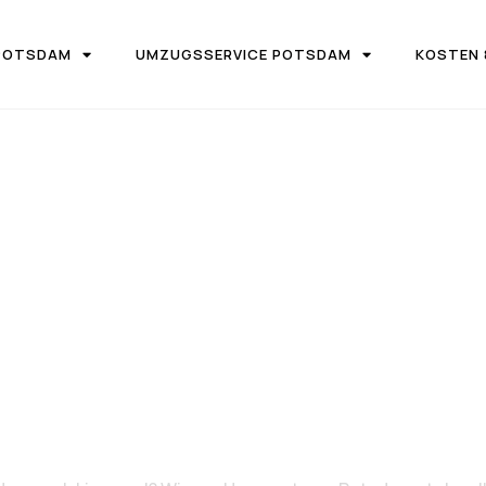
POTSDAM
UMZUGSSERVICE POTSDAM
KOSTEN 
UGSFIRMA UMZUGSTEAM POTSDAM
von Potsdam n
Limassol