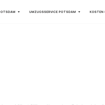
POTSDAM
UMZUGSSERVICE POTSDAM
KOSTEN 
UGSFIRMA UMZUGSTEAM POTSDAM
von Potsdam n
Nikosia