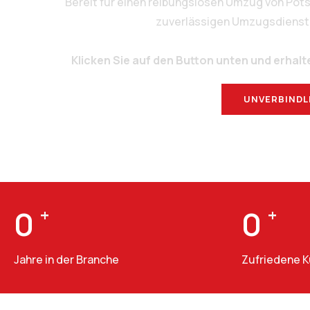
Bereit für einen reibungslosen Umzug von Pot
zuverlässigen Umzugsdienstlei
Klicken Sie auf den Button unten und erhalt
UNVERBINDL
0
+
0
+
Jahre in der Branche
Zufriedene 