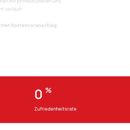
nen mit professionellen und
t verläuft.
ichen Kostenvoranschlag:
0
%
Zufriedenheitsrate