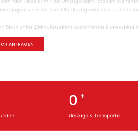
sdam nach Nikosia? Wir von Umzugsteam Potsdam stehen Ih
stungen zur Seite, damit Ihr Umzug stressfrei und effizien
en Sie
in unter 2 Minuten
einen kostenlosen & unverbindl
ICH ANFRAGEN
BERATUNG
0
+
Kunden
Umzüge & Transporte