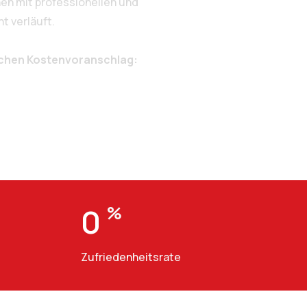
en mit professionellen und
t verläuft.
ichen Kostenvoranschlag:
0
%
Zufriedenheitsrate