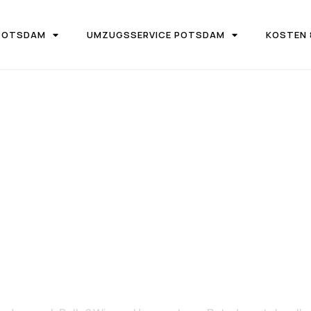
POTSDAM
UMZUGSSERVICE POTSDAM
KOSTEN 
UGSFIRMA UMZUGSTEAM POTSDAM
von Potsdam n
Bulle