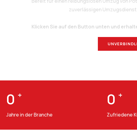
Bereit für einen reibungslosen Umzug von Po
zuverlässigen Umzugsdienstlei
Klicken Sie auf den Button unten und erhalt
UNVERBINDL
0
+
0
+
Jahre in der Branche
Zufriedene 