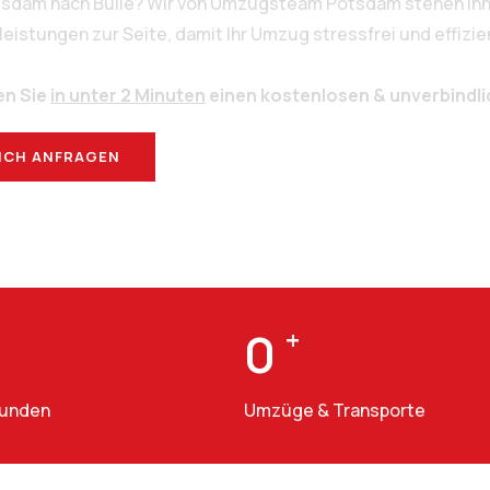
tsdam nach Bulle? Wir von Umzugsteam Potsdam stehen Ihn
stungen zur Seite, damit Ihr Umzug stressfrei und effizien
en Sie
in unter 2 Minuten
einen kostenlosen & unverbindl
ICH ANFRAGEN
BERATUNG
0
+
Kunden
Umzüge & Transporte