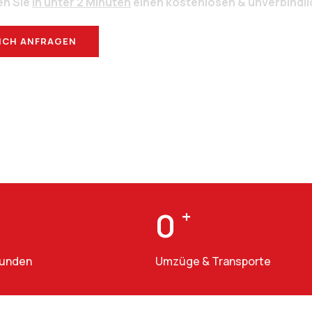
en Sie
in unter 2 Minuten
einen kostenlosen & unverbindl
ICH ANFRAGEN
BERATUNG
0
+
Kunden
Umzüge & Transporte