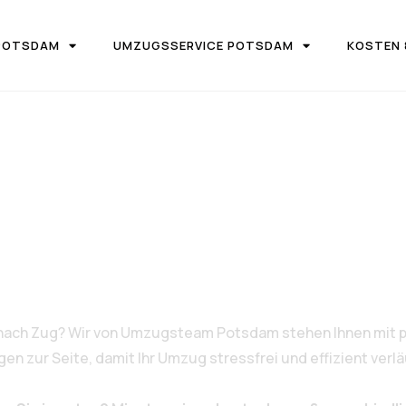
POTSDAM
UMZUGSSERVICE POTSDAM
KOSTEN 
UGSFIRMA UMZUGSTEAM POTSDAM
n Potsdam nac
nach Zug? Wir von Umzugsteam Potsdam stehen Ihnen mit p
 zur Seite, damit Ihr Umzug stressfrei und effizient verlä