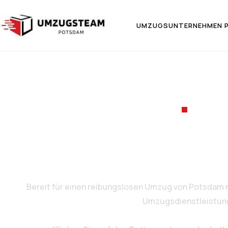
UMZUGSUNTERNEHMEN 
UMZ
Umzug vo
Bereit für einen reibungslosen Umzug von Potsdam 
Umzugsdienstleistungen