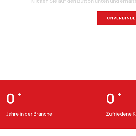
Klicken Sie auf den Button unten und erhalt
UNVERBINDL
0
+
0
+
Jahre in der Branche
Zufriedene 