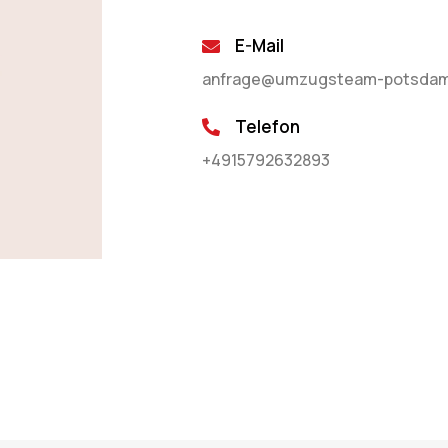
E-Mail
anfrage@umzugsteam-potsdam
Telefon
+4915792632893