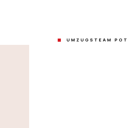
UMZUGSTEAM PO