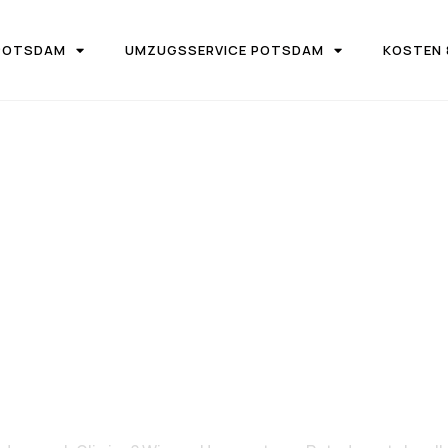
POTSDAM
UMZUGSSERVICE POTSDAM
KOSTEN 
UGSFIRMA UMZUGSTEAM POTSDAM
von Potsdam n
Gliwice