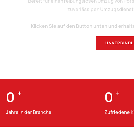
Bereit für einen reibungslosen Umzug von Pot
zuverlässigen Umzugsdienstlei
Klicken Sie auf den Button unten und erhalt
UNVERBINDL
0
+
0
+
Jahre in der Branche
Zufriedene 