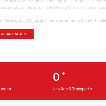
sdam nach Gliwice? Wir von Umzugsteam Potsdam stehen Ih
stungen zur Seite, damit Ihr Umzug stressfrei und effizien
en Sie
in unter 2 Minuten
einen kostenlosen & unverbindl
ICH ANFRAGEN
BERATUNG
0
+
Kunden
Umzüge & Transporte