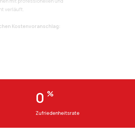
nen mit professionellen und
t verläuft.
ichen Kostenvoranschlag:
0
%
Zufriedenheitsrate