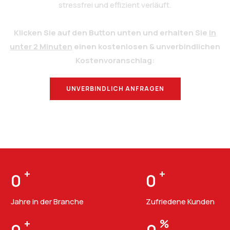
stressfrei und effizient verläuft.
Klicken Sie auf den Button unten und erhalten Sie
in
unter 2 Minuten
einen kostenlosen & unverbindlichen
Kostenvoranschlag:
UNVERBINDLICH ANFRAGEN
BERATUNG
+
+
0
0
Jahre in der Branche
Zufriedene Kunden
+
%