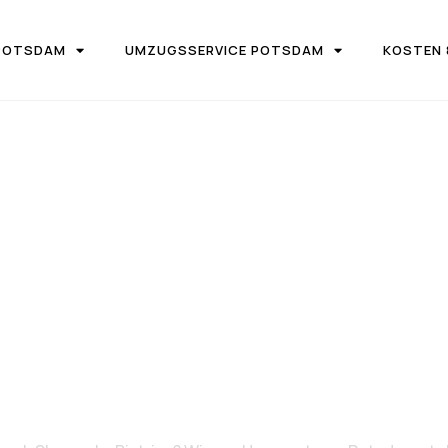
POTSDAM
UMZUGSSERVICE POTSDAM
KOSTEN 
UGSFIRMA UMZUGSTEAM POTSDAM
von Potsdam n
enska Bistrica