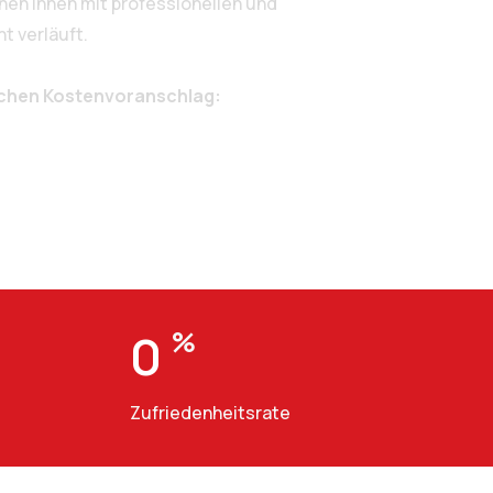
en Ihnen mit professionellen und
t verläuft.
ichen Kostenvoranschlag:
0
%
Zufriedenheitsrate