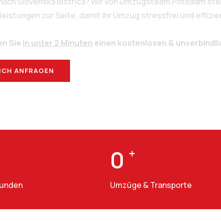
nach Slovenska Bistrica? Wir von Umzugsteam Potsdam steh
stungen zur Seite, damit Ihr Umzug stressfrei und effizien
en Sie
in unter 2 Minuten
einen kostenlosen & unverbindl
ICH ANFRAGEN
BERATUNG
0
+
Kunden
Umzüge & Transporte