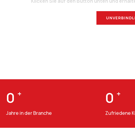
Klicken Sie auf den Button unten und erhalt
UNVERBINDL
0
+
0
+
Jahre in der Branche
Zufriedene 