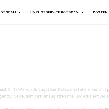
POTSDAM
UMZUGSSERVICE POTSDAM
KOSTEN 
UGSFIRMA UMZUGSTEAM POTSDAM
 Potsdam nach
nach Siirt? Wir von Umzugsteam Potsdam stehen Ihnen mit p
 zur Seite, damit Ihr Umzug stressfrei und effizient verlä