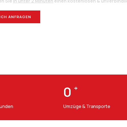
en Sie
in unter 2 Minuten
einen kostenlosen & unverbindl
ICH ANFRAGEN
BERATUNG
0
+
Kunden
Umzüge & Transporte