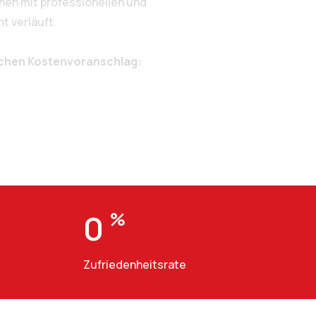
en mit professionellen und
t verläuft.
ichen Kostenvoranschlag:
0
%
Zufriedenheitsrate