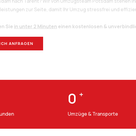
tsdam nach Tarent? Wir von Umzugsteam Potsdam stehen Ihn
stungen zur Seite, damit Ihr Umzug stressfrei und effizien
en Sie
in unter 2 Minuten
einen kostenlosen & unverbindl
ICH ANFRAGEN
BERATUNG
0
+
Kunden
Umzüge & Transporte