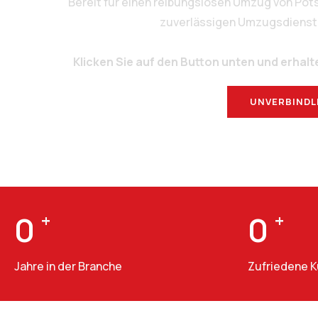
Bereit für einen reibungslosen Umzug von Po
zuverlässigen Umzugsdienstlei
Klicken Sie auf den Button unten und erhalt
UNVERBINDL
0
+
0
+
Jahre in der Branche
Zufriedene 