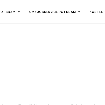
POTSDAM
UMZUGSSERVICE POTSDAM
KOSTEN 
UGSFIRMA UMZUGSTEAM POTSDAM
von Potsdam n
Tarent