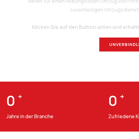
Bereit für einen reibungslosen Umzug von Pot
zuverlässigen Umzugsdienstlei
Klicken Sie auf den Button unten und erhalt
UNVERBINDL
0
+
0
+
Jahre in der Branche
Zufriedene 