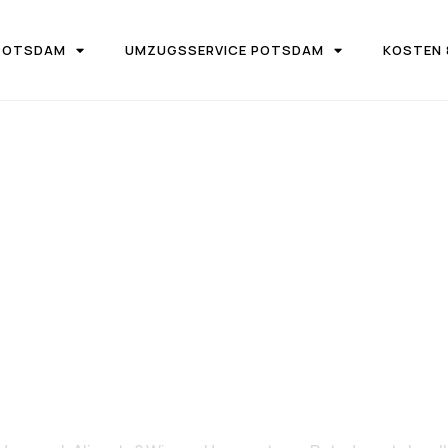
POTSDAM
UMZUGSSERVICE POTSDAM
KOSTEN 
UGSFIRMA UMZUGSTEAM POTSDAM
von Potsdam n
Alicante