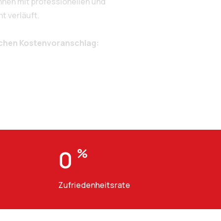
nen mit professionellen und
t verläuft.
ichen Kostenvoranschlag:
0
%
Zufriedenheitsrate