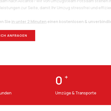
sdam nach Alicante? Wir von Umzugsteam Potsdam stehen Ih
stungen zur Seite, damit Ihr Umzug stressfrei und effizien
en Sie
in unter 2 Minuten
einen kostenlosen & unverbindl
ICH ANFRAGEN
BERATUNG
0
+
Kunden
Umzüge & Transporte