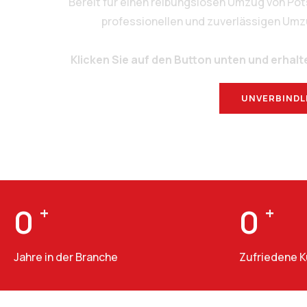
Bereit für einen reibungslosen Umzug von Po
professionellen und zuverlässigen Umzug
Klicken Sie auf den Button unten und erhalt
UNVERBINDL
0
+
0
+
Jahre in der Branche
Zufriedene 