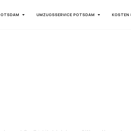
POTSDAM
UMZUGSSERVICE POTSDAM
KOSTEN 
UGSFIRMA UMZUGSTEAM POTSDAM
n Potsdam nac
bal de la Lagu