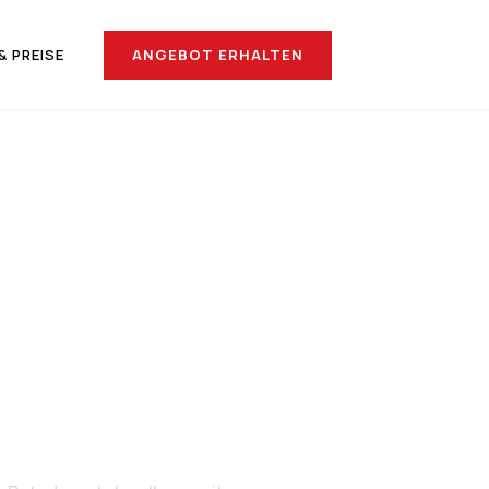
ANGEBOT ERHALTEN
& PREISE
h San
na