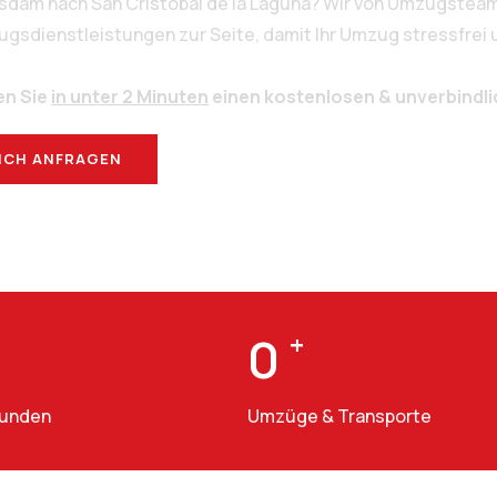
tsdam nach San Cristóbal de la Laguna? Wir von Umzugstea
sdienstleistungen zur Seite, damit Ihr Umzug stressfrei un
en Sie
in unter 2 Minuten
einen kostenlosen & unverbindl
ICH ANFRAGEN
BERATUNG
0
+
Kunden
Umzüge & Transporte