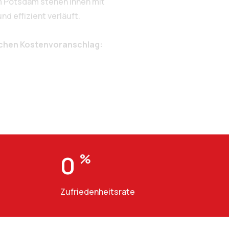
m Potsdam stehen Ihnen mit
d effizient verläuft.
ichen Kostenvoranschlag:
0
%
Zufriedenheitsrate