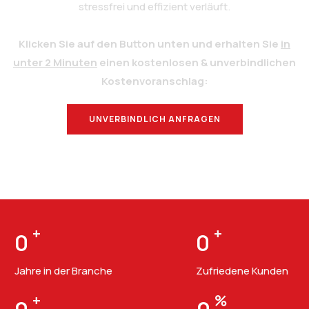
stressfrei und effizient verläuft.
Klicken Sie auf den Button unten und erhalten Sie
in
unter 2 Minuten
einen kostenlosen & unverbindlichen
Kostenvoranschlag:
UNVERBINDLICH ANFRAGEN
BERATUNG
+
+
0
0
Jahre in der Branche
Zufriedene Kunden
+
%