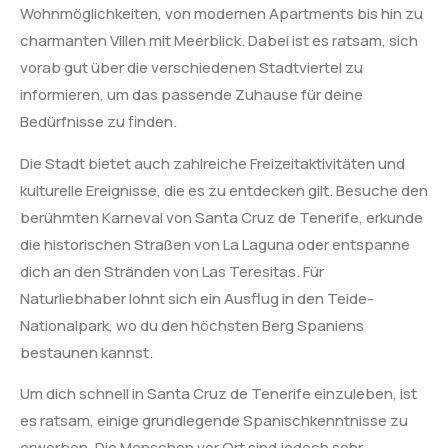
Wohnmöglichkeiten, von modernen Apartments bis hin zu
charmanten Villen mit Meerblick. Dabei ist es ratsam, sich
vorab gut über die verschiedenen Stadtviertel zu
informieren, um das passende Zuhause für deine
Bedürfnisse zu finden.
Die Stadt bietet auch zahlreiche Freizeitaktivitäten und
kulturelle Ereignisse, die es zu entdecken gilt. Besuche den
berühmten Karneval von Santa Cruz de Tenerife, erkunde
die historischen Straßen von La Laguna oder entspanne
dich an den Stränden von Las Teresitas. Für
Naturliebhaber lohnt sich ein Ausflug in den Teide-
Nationalpark, wo du den höchsten Berg Spaniens
bestaunen kannst.
Um dich schnell in Santa Cruz de Tenerife einzuleben, ist
es ratsam, einige grundlegende Spanischkenntnisse zu
erwerben. Die Menschen vor Ort sind jedoch sehr