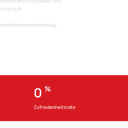
en mit professionellen und
t verläuft.
ichen Kostenvoranschlag:
0
%
Zufriedenheitsrate