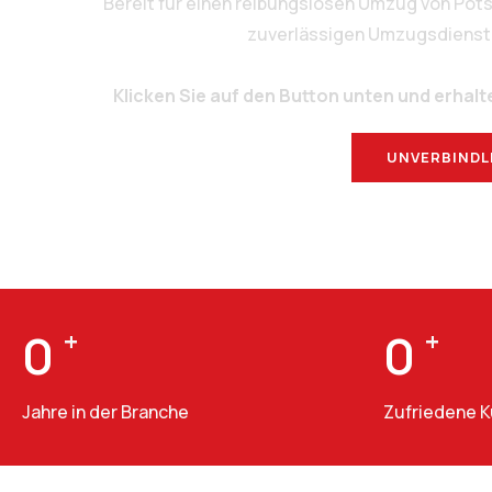
Bereit für einen reibungslosen Umzug von Po
zuverlässigen Umzugsdienstlei
Klicken Sie auf den Button unten und erhalt
UNVERBINDL
0
+
0
+
Jahre in der Branche
Zufriedene 