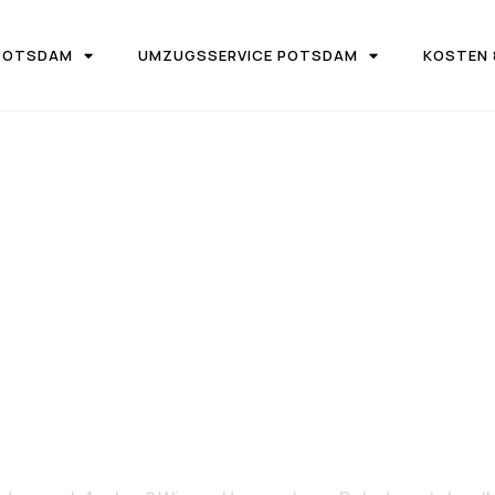
POTSDAM
UMZUGSSERVICE POTSDAM
KOSTEN 
UGSFIRMA UMZUGSTEAM POTSDAM
von Potsdam n
Aachen