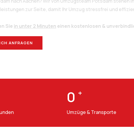
tsdam nach Aachen? Wir von Umzugsteam Potsdam stehen Ihn
stungen zur Seite, damit Ihr Umzug stressfrei und effizien
en Sie
in unter 2 Minuten
einen kostenlosen & unverbindl
ICH ANFRAGEN
BERATUNG
0
+
Kunden
Umzüge & Transporte