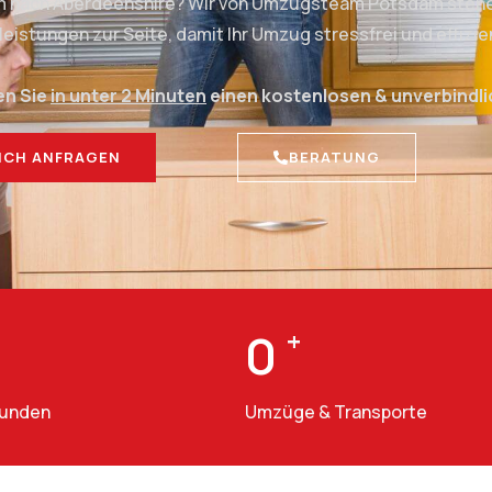
m nach Aberdeenshire? Wir von Umzugsteam Potsdam stehen
stungen zur Seite, damit Ihr Umzug stressfrei und effizien
en Sie
in unter 2 Minuten
einen kostenlosen & unverbindl
ICH ANFRAGEN
BERATUNG
0
+
Kunden
Umzüge & Transporte