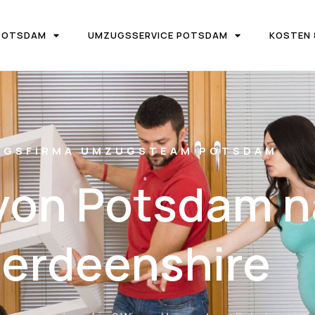
POTSDAM
UMZUGSSERVICE POTSDAM
KOSTEN 
UGSFIRMA UMZUGSTEAM POTSDAM
von Potsdam n
erdeenshire