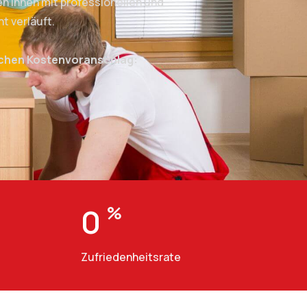
 Ihnen mit professionellen und
t verläuft.
ichen Kostenvoranschlag:
0
%
Zufriedenheitsrate