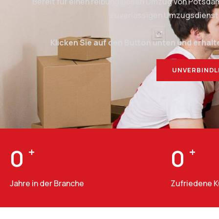
Bereit für einen reibungslosen Umzug von Potsda
zuverlässigen Umzugsdienstlei
Klicken Sie auf den Button unten und erhalt
UNVERBINDL
0
+
0
+
Jahre in der Branche
Zufriedene 