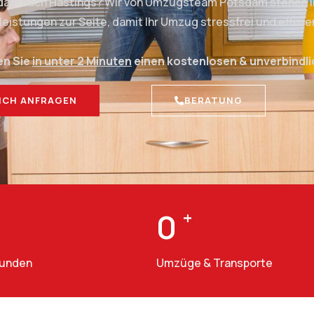
sdam nach Hastings? Wir von Umzugsteam Potsdam stehen Ih
stungen zur Seite, damit Ihr Umzug stressfrei und effizien
en Sie
in unter 2 Minuten
einen kostenlosen & unverbindl
ICH ANFRAGEN
BERATUNG
0
+
Kunden
Umzüge & Transporte