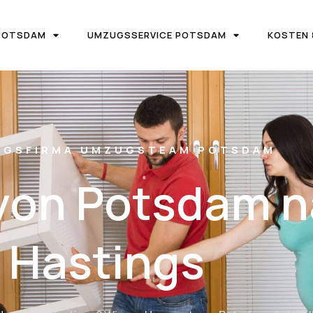
POTSDAM
UMZUGSSERVICE POTSDAM
KOSTEN 
UGSFIRMA UMZUGSTEAM POTSDAM
von Potsdam n
Hastings