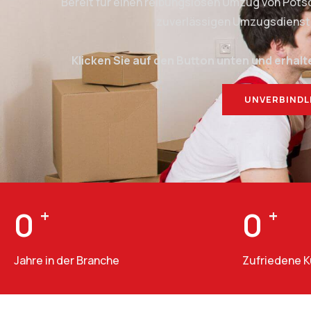
Bereit für einen reibungslosen Umzug von Pot
zuverlässigen Umzugsdienstlei
Klicken Sie auf den Button unten und erhalt
UNVERBINDL
0
+
0
+
Jahre in der Branche
Zufriedene 