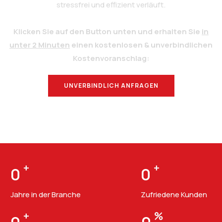
stressfrei und effizient verläuft.
Klicken Sie auf den Button unten und erhalten Sie
in
unter 2 Minuten
einen kostenlosen & unverbindlichen
Kostenvoranschlag:
UNVERBINDLICH ANFRAGEN
BERATUNG
+
+
0
0
Jahre in der Branche
Zufriedene Kunden
+
%