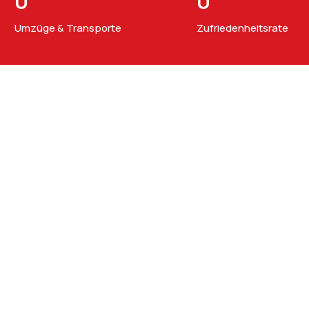
0
0
Umzüge & Transporte
Zufriedenheitsrate