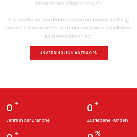
stressfrei und effizient verläuft.
Klicken Sie auf den Button unten und erhalten Sie
in
unter 2 Minuten
einen kostenlosen & unverbindlichen
Kostenvoranschlag:
UNVERBINDLICH ANFRAGEN
BERATUNG
+
+
0
0
Jahre in der Branche
Zufriedene Kunden
+
%